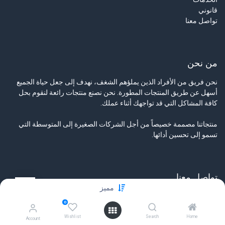
قانوني
تواصل معنا
من نحن
نحن فريق من الأفراد الذين يملؤهم الشغف، نهدف إلى جعل حياة الجميع
أسهل عن طريق المنتجات المطورة. نحن نصنع منتجات رائعة لنقوم بحل
كافة المشاكل التي قد تواجهك أثناء عملك.
منتجاتنا مصممة خصيصاً من أجل الشركات الصغيرة إلى المتوسطة التي
تسمو إلى تحسين أدائها.
تواصل معنا
مميز
تواصل معنا
0
info@tamyeezsecurity.com
+974 4488 4600
Wishlist
Search
Home
Account