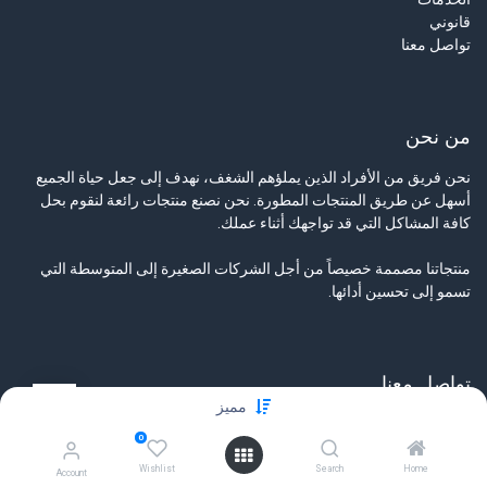
قانوني
تواصل معنا
من نحن
نحن فريق من الأفراد الذين يملؤهم الشغف، نهدف إلى جعل حياة الجميع
أسهل عن طريق المنتجات المطورة. نحن نصنع منتجات رائعة لنقوم بحل
كافة المشاكل التي قد تواجهك أثناء عملك.
منتجاتنا مصممة خصيصاً من أجل الشركات الصغيرة إلى المتوسطة التي
تسمو إلى تحسين أدائها.
تواصل معنا
مميز
تواصل معنا
0
info@tamyeezsecurity.com
+974 4488 4600
Wishlist
Search
Home
Account