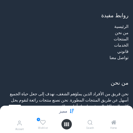
روابط مفيدة
الرئيسية
من نحن
المنتجات
الخدمات
قانوني
تواصل معنا
من نحن
نحن فريق من الأفراد الذين يملؤهم الشغف، نهدف إلى جعل حياة الجميع
أسهل عن طريق المنتجات المطورة. نحن نصنع منتجات رائعة لنقوم بحل
كافة المشاكل التي قد تواجهك أثناء عملك.
مميز
منتجاتنا مصممة خصيصاً من أجل الشركات الصغيرة إلى المتوسطة التي
0
تسمو إلى تحسين أدائها.
Wishlist
Search
Home
Account