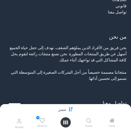
قانوني
تواصل معنا
من نحن
نحن فريق من الأفراد الذين يملؤهم الشغف، نهدف إلى جعل حياة الجميع
أسهل عن طريق المنتجات المطورة. نحن نصنع منتجات رائعة لنقوم بحل
كافة المشاكل التي قد تواجهك أثناء عملك.
منتجاتنا مصممة خصيصاً من أجل الشركات الصغيرة إلى المتوسطة التي
تسمو إلى تحسين أدائها.
تواصل معنا
مميز
تواصل معنا
0
info@tamyeezsecurity.com
+974 4488 4600
Wishlist
Search
Home
Account