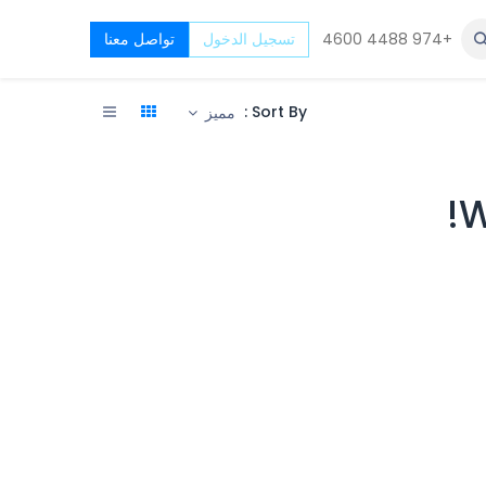
+974 4488 4600
Top De
تسجيل الدخول
تواصل معنا
Sort By :
مميز
W