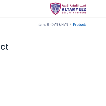
Categories
المتجر
ar
- 0 items
DVR & NVR
Products
ct!