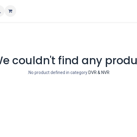
Popul
Collection
Trending
تواصل معنا
All Brands
als
e couldn't find any produ
.
No product defined in category
DVR & NVR