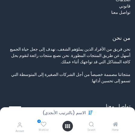
قانوني
تواصل معنا
من نحن
نحن فريق من الأفراد الذين يملؤهم الشغف، نهدف إلى جعل حياة الجميع
أسهل عن طريق المنتجات المطورة. نحن نصنع منتجات رائعة لنقوم بحل
كافة المشاكل التي قد تواجهك أثناء عملك.
منتجاتنا مصممة خصيصاً من أجل الشركات الصغيرة إلى المتوسطة التي
تسمو إلى تحسين أدائها.
تواصل معنا
الاسم (بالترتيب الأبجدي)
تواصل معنا
0
info@tamyeezsecurity.com
+974 4488 4600
Wishlist
Search
Home
Account