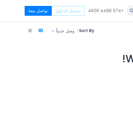
+974 4488 4600
Top De
تسجيل الدخول
تواصل معنا
Sort By :
وصل حديثاً
W