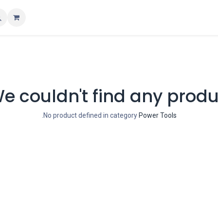
Popul
Collection
Trending
تواصل معنا
All Brands
als
e couldn't find any produ
.
No product defined in category
Power Tools