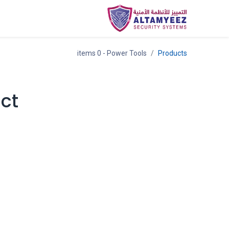
Categories
المتجر
ar
- 0 items
Power Tools
Products
ct!